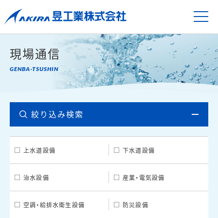
現場通信
絞り込み検索
上水道設備
下水道設備
治水設備
産業・電気設備
空調・給排水衛生設備
防災設備